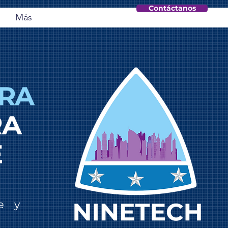
Contáctanos
Más
ARA
RA
E
be y